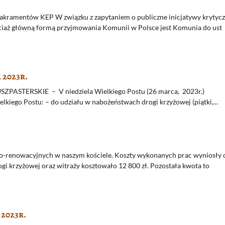
Sakramentów KEP W związku z zapytaniem o publiczne inicjatywy krytyc
ciaż główną formą przyjmowania Komunii w Polsce jest Komunia do ust
 2023r.
TERSKIE – V niedziela Wielkiego Postu (26 marca, 2023r.)
kiego Postu: – do udziału w nabożeństwach drogi krzyżowej (piątki,...
o-renowacyjnych w naszym kościele. Koszty wykonanych prac wyniosły 
rogi krzyżowej oraz witraży kosztowało 12 800 zł. Pozostała kwota to
 2023r.