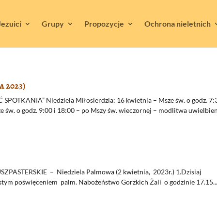
Jezuici
Grupy
Propozycje
Ochrona nieletnich
a 2023)
POTKANIA” Niedziela Miłosierdzia: 16 kwietnia – Msze św. o godz. 7:
ze św. o godz. 9:00 i 18:00 – po Mszy św. wieczornej – modlitwa uwielbie
ERSKIE – Niedziela Palmowa (2 kwietnia, 2023r.) 1.Dzisiaj
stym poświęceniem palm. Nabożeństwo Gorzkich Żali o godzinie 17.15...