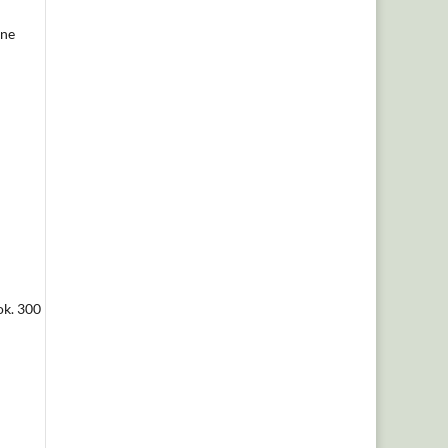
zne
ok. 300