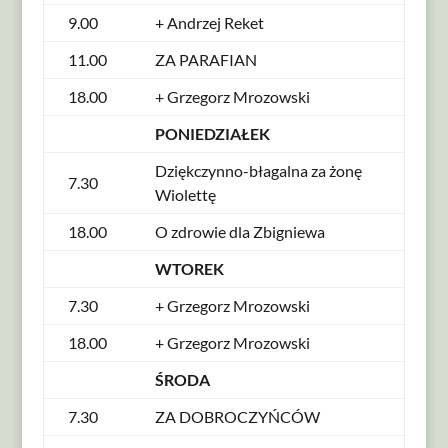
9.00
+ Andrzej Reket
11.00
ZA PARAFIAN
18.00
+ Grzegorz Mrozowski
PONIEDZIAŁEK
Dziękczynno-błagalna za żonę
7.30
Wiolettę
18.00
O zdrowie dla Zbigniewa
WTOREK
7.30
+ Grzegorz Mrozowski
18.00
+ Grzegorz Mrozowski
ŚRODA
7.30
ZA DOBROCZYŃCÓW