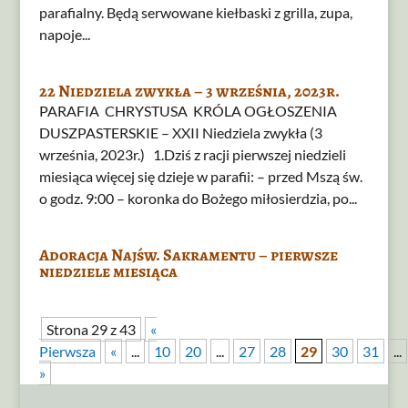
parafialny. Będą serwowane kiełbaski z grilla, zupa,
napoje...
22 Niedziela zwykła – 3 września, 2023r.
PARAFIA CHRYSTUSA KRÓLA OGŁOSZENIA
DUSZPASTERSKIE – XXII Niedziela zwykła (3
września, 2023r.) 1.Dziś z racji pierwszej niedzieli
miesiąca więcej się dzieje w parafii: – przed Mszą św.
o godz. 9:00 – koronka do Bożego miłosierdzia, po...
Adoracja Najśw. Sakramentu – pierwsze
niedziele miesiąca
Strona 29 z 43
«
Pierwsza
«
...
10
20
...
27
28
29
30
31
...
»