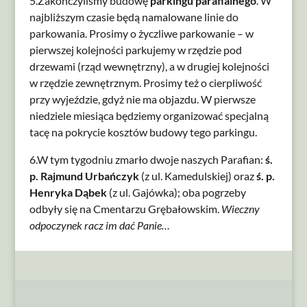
5.Zakończyliśmy budowę
parkingu parafialnego
. W
najbliższym czasie będą namalowane linie do
parkowania. Prosimy o życzliwe parkowanie – w
pierwszej kolejności parkujemy w rzędzie pod
drzewami (rząd wewnętrzny), a w drugiej kolejności
w rzędzie zewnętrznym. Prosimy też o cierpliwość
przy wyjeździe, gdyż nie ma objazdu. W pierwsze
niedziele miesiąca będziemy organizować specjalną
tacę na pokrycie kosztów budowy tego parkingu.
6.W tym tygodniu zmarło dwoje naszych Parafian:
ś.
p. Rajmund Urbańczyk
(z ul. Kamedulskiej) oraz
ś. p.
Henryka Dąbek
(z ul. Gajówka); oba pogrzeby
odbyły się na Cmentarzu Grębałowskim.
Wieczny
odpoczynek racz im dać Panie…