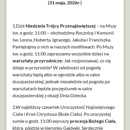
(31 maja, 2026r.)
1.Dziś
Niedziela Trójcy Przenajświętszej
– na Mszy
św. o godz. 11:00 – obchodzimy Rocznicę I Komunii
św. Leona, Huberta, Ignacego, Jakuba i Franciszka.
Pamiętajmy o nich w naszych modlitwach. Po Mszy
św. o godz. 11:00 zapraszamy wszystkie dzieci na
warsztaty przyrodnicze:
Jak rozpoznawać, co się
dzieje w przyrodzie? W zależności od pogody
warsztaty będą albo w ogrodzie albo w salce
duszpasterskiej; jednak niezależnie od pogody po
warsztatach będzie poczęstunek w salce
duszpasterskiej z okazji Dnia Dziecka.
2.W najbliższy czwartek Uroczystość Najświętszego
Ciała i Krwi Chrystusa (Boże Ciało). Po uroczystej
sumie o godz. 11:00 wyruszy
procesja Bożego Ciała,
która pójdzie w kierunku Gajówki. Serdecznie