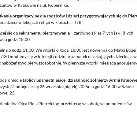
zuitów w Krakowie na ul. Kopernika.
tkanie organizacyjne dla rodziców i dzieci przygotowujących się do Pie
ieci w lekcjach religii w klasach I, II i III.
cej się do sakramentu bierzmowania
– zarówno z klas 7-ych jak i 8-ych –
w. o godz. 18:00.
ielną o godz. 11:00. We wtorki o godz. 18:00 jest nowenna do Matki Bożej
7:30 modlimy się w intencji rodzin oraz matek oczekujących dziecka, a w
st nabożeństwo pierwszosobotnie. W pierwsze wtorki miesiąca adorujem
 odsłonięcie
tablicy upamiętniającej działalność żołnierzy Armii Krajowe
zystość odbędzie się 26 września (piątek) 2025r. o godz. 16:00 w Szkole
owej 23.
enie św. Ojca Pio z Pietrelciny, prezbitera; w sobotę wspomnienie św.