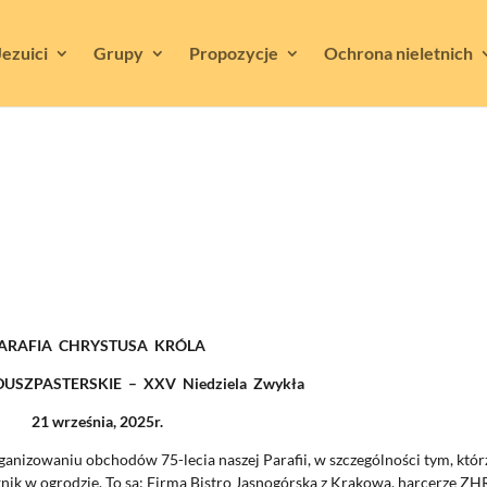
Jezuici
Grupy
Propozycje
Ochrona nieletnich
ARAFIA CHRYSTUSA KRÓLA
USZPASTERSKIE – XXV Niedziela Zwykła
21 września, 2025r.
ganizowaniu obchodów 75-lecia naszej Parafii, w szczególności tym, któr
knik w ogrodzie. To są: Firma Bistro Jasnogórska z Krakowa, harcerze ZH