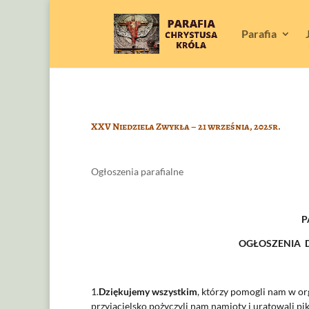
Parafia
XXV Niedziela Zwykła – 21 września, 2025r.
Ogłoszenia parafialne
P
OGŁOSZENIA D
1.
Dziękujemy wszystkim
, którzy pomogli nam w or
przyjacielsko pożyczyli nam namioty i uratowali pi