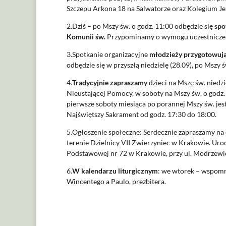
Szczepu Arkona 18 na Salwatorze oraz Kolegium Je
2.Dziś – po Mszy św. o godz. 11:00 odbędzie się
spo
Komunii św.
Przypominamy o wymogu uczestniczenia dz
3.Spotkanie organizacyjne
młodzieży przygotowują
odbędzie się w przyszłą niedzielę (28.09), po Mszy ś
4.
Tradycyjnie zapraszamy
dzieci na Mszę św. niedz
Nieustającej Pomocy, w soboty na Mszy św. o godz. 
pierwsze soboty miesiąca po porannej Mszy św. je
Najświętszy Sakrament od godz. 17:30 do 18:00.
5.Ogłoszenie społeczne: Serdecznie zapraszamy na
terenie Dzielnicy VII Zwierzyniec w Krakowie. Uroc
Podstawowej nr 72 w Krakowie, przy ul. Modrzewi
6.
W kalendarzu liturgicznym
: we wtorek – wspomni
Wincentego a Paulo, prezbitera.