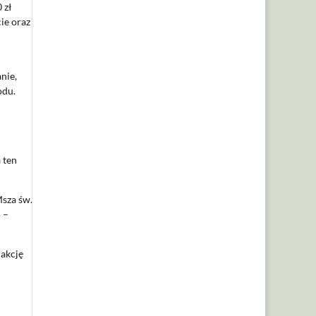
 zł
ie oraz
nie,
odu.
 ten
Msza św.
 –
 akcję