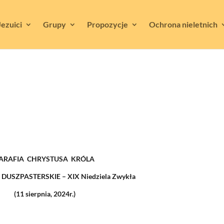
Jezuici
Grupy
Propozycje
Ochrona nieletnich
ARAFIA CHRYSTUSA KRÓLA
USZPASTERSKIE – XIX Niedziela Zwykła
(11 sierpnia
, 2024r.)