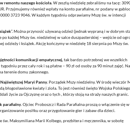
ów remontu naszego kościoła
. W zeszłą niedzielę zebraliśmy na tacę: 3090
EUR. Przyjmujemy również wpłaty na konto parafialne, nr podany w gabloc
1 0000 3723 9046. W każdym tygodniu odprawiamy Mszę św. w intencji
książek
”. Można przynosić używaną odzież (jednak wypraną i w dobrym sta
 je po każdej Mszy św. niedzielnej w salce duszpasterskiej – wejście od ogr
j odzieży i książek. Akcję kończymy w niedzielę 18 sierpnia po Mszy św.
ejętności komunikacji empatycznej,
tak bardzo potrzebnej we wszelkich
tygodniu przez cały rok i są płatne – 90 zł od osoby za 90 minut zajęć. Na
 na terenie domu zakonnego.
Najświętszej Maryi Panny
. Porządek Mszy niedzielny. W środę wieczór 
będą błogosławione kwiaty i zioła. To jest również święto Wojska Polskiego
li życie za Ojczyznę oraz o tych , którzy stoją na straży naszych granic.
k parafialny
. Ojciec Proboszcz i Rada Parafialna proszą o włączenie się w
ganizowanie posiłku oraz przygotowanie gier i zabaw dla dzieci.
e św. Maksymiliana Marii Kolbego, prezbitera i męczennika, w sobotę