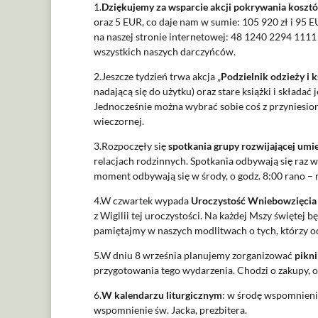
1.
Dziękujemy za wsparcie akcji pokrywania koszt
oraz 5 EUR, co daje nam w sumie: 105 920 zł i 95 
na naszej stronie internetowej: 48 1240 2294 111
wszystkich naszych darczyńców.
2.Jeszcze tydzień trwa akcja „
Podzielnik odzieży i 
nadającą się do użytku) oraz stare książki i składać
Jednocześnie można wybrać sobie coś z przyniesione
wieczornej.
3.Rozpoczęły się
spotkania grupy rozwijającej umi
relacjach rodzinnych. Spotkania odbywają się raz w 
moment odbywają się w środy, o godz. 8:00 rano –
4.W czwartek wypada
Uroczystość Wniebowzięcia 
z Wigilii tej uroczystości. Na każdej Mszy świętej 
pamiętajmy w naszych modlitwach o tych, którzy odda
5.W dniu 8 września planujemy zorganizować
pikni
przygotowania tego wydarzenia. Chodzi o zakupy, or
6.
W kalendarzu liturgicznym
: w środę wspomnieni
wspomnienie św. Jacka, prezbitera.