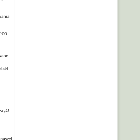
wania
:00.
owane
laki.
wa „O
naszej,