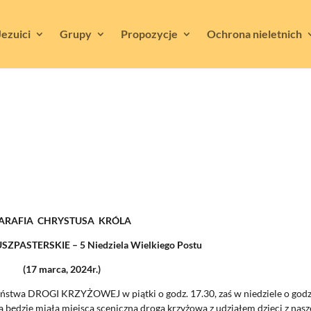
Jezuici
Grupy
Propozycje
Ochrona nieletnich
ARAFIA CHRYSTUSA KRÓLA
PASTERSKIE – 5 Niedziela Wielkiego Postu
(17 marca, 2024r.)
ństwa DROGI KRZYŻOWEJ w piątki o godz. 17.30, zaś w niedziele o godz
dzie miała miejsca sceniczna droga krzyżowa z udziałem dzieci z nasz