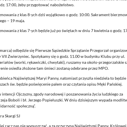
godz. 17:00, żeby przygotować nabożeństwo.
rzmowania z klas 8-ych dziś wyjątkowo o godz. 10:00. Sakrament bierzmo
ego – 19 maja.
mowania z klas 7-ych będzie już po świętach w dniu 7 kwietnia o godz. 17
marca) odbędzie się Pierwsze Sąsiedzkie Sprzątanie Przegorzał organiz
 VII Zwierzyniec. Spotykamy się o godz. 11.00 w budynku Klubu przy ul.
iałów (worki, rękawiczki, chwytaki), ruszamy na około-przegorzalskie sz
erenie osiedla złożone tam śmieci zostaną odebrane przez MPO.
bieńca Najświętszej Maryi Panny, natomiast przyszła niedziela to będzie
szach św. będzie poświęcenie palem oraz czytania opisu Męki Pańskiej.
intencji Ojczyzny, zgody narodowej i poszanowania życia ludzkiego za
ja Boboli i bł. Jerzego Popiełuszki. W dniu dzisiejszym wypada modlit
idarność społeczną”.
ra Skargi SJ
jej racz nas nie wypuszczać, a za przyczyną Najświętszej Panny, Królowej 