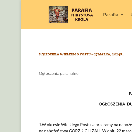
Parafia
5 Niedziela Wielkiego Postu – 17 marca, 2024r.
Ogłoszenia parafialne
P
OGŁOSZENIA DUSZ
1.W okresie Wielkiego Postu zapraszamy na naboże
na nabożeństwa GORZKICH ŻALI. W dniu 22 marca bę