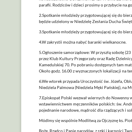
parafii. Rodziców i dzieci prosimy o przybycie na 
2.Spotkanie młodzieży przygotowującej się do bie
będzie udzielony w Niedzielę Zesłania Ducha Święt
3.Spotkanie młodzieży przygotowującej się do bierz
4.W zakrystii można nabyć baranki wielkanocne.
5.Ogłoszenie samorządowe: W przyszłą sobotę (23 
przez Klub Kultury Przegorzały oraz Radę Dzielnicy
Kamedulskiej 70. Po pobraniu dostępnych tam mater
Około godz. 16.00 z wyznaczonych lokalizacji na t
6.We wtorek przypada Uroczystość św. Józefa, Oblu
Niedziela Palmowa (Niedziela Męki Pańskiej), na M
7.Episkopat Polski wezwał wiernych do Nowenny w 
wstawiennictwem męczenników polskich: św. Andrze
pojednanie narodowe, mądrość dla rządzących i sol
Módlmy się wspólnie Modlitwą za Ojczyznę ks. Piot
Boże, Rządco i Panie narodów, z ręki i karności Two