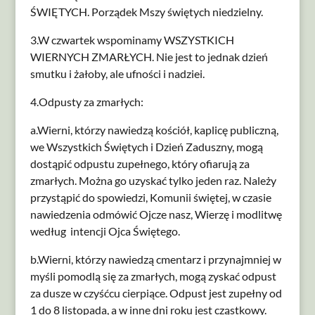
ŚWIĘTYCH. Porządek Mszy świętych niedzielny.
3.W czwartek wspominamy WSZYSTKICH
WIERNYCH ZMARŁYCH. Nie jest to jednak dzień
smutku i żałoby, ale ufności i nadziei.
4.Odpusty za zmarłych:
a.Wierni, którzy nawiedzą kościół, kaplicę publiczną,
we Wszystkich Świętych i Dzień Zaduszny, mogą
dostąpić odpustu zupełnego, który ofiarują za
zmarłych. Można go uzyskać tylko jeden raz. Należy
przystąpić do spowiedzi, Komunii świętej, w czasie
nawiedzenia odmówić Ojcze nasz, Wierzę i modlitwę
według intencji Ojca Świętego.
b.Wierni, którzy nawiedzą cmentarz i przynajmniej w
myśli pomodlą się za zmarłych, mogą zyskać odpust
za dusze w czyśćcu cierpiące. Odpust jest zupełny od
1 do 8 listopada, a w inne dni roku jest cząstkowy.