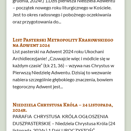
grudnia, 2024r.) 1.Dziś pierwsza Niedziela Adwentu
– początek nowego roku liturgicznego w Kościele.
Jest to okres radosnego i pobożnego oczekiwania
oraz przygotowania do...
List Pasterski Metropolity Krakowskiego
na Adwent 2024
List pasterski na Adwent 2024 roku Ukochani
Archidiecezjanie! „Czuwajcie więc i módlcie się w
każdym czasie” (Łk 21, 36) – wzywa nas Chrystus w
Pierwszą Niedzielę Adwentu. Dzisiaj to wezwanie
nabiera szczególnie głębokiego znaczenia, bowiem
tegoroczny Adwent jest...
Niedziela Chrystusa Króla – 24 listopada,
2024r.
PARAFIA CHRYSTUSA KRÓLA OGŁOSZENIA
DUSZPASTERSKIE – Niedziela Chrystusa Króla (24
listopada, 2024r.) 1.Dziś UROCZYSTOŚĆ