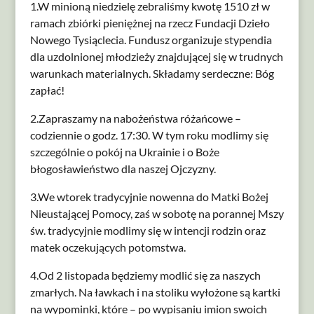
1.W minioną niedzielę zebraliśmy kwotę 1510 zł w
ramach zbiórki pieniężnej na rzecz Fundacji Dzieło
Nowego Tysiąclecia. Fundusz organizuje stypendia
dla uzdolnionej młodzieży znajdującej się w trudnych
warunkach materialnych. Składamy serdeczne: Bóg
zapłać!
2.Zapraszamy na nabożeństwa różańcowe –
codziennie o godz. 17:30. W tym roku modlimy się
szczególnie o pokój na Ukrainie i o Boże
błogosławieństwo dla naszej Ojczyzny.
3.We wtorek tradycyjnie nowenna do Matki Bożej
Nieustającej Pomocy, zaś w sobotę na porannej Mszy
św. tradycyjnie modlimy się w intencji rodzin oraz
matek oczekujących potomstwa.
4.Od 2 listopada będziemy modlić się za naszych
zmarłych. Na ławkach i na stoliku wyłożone są kartki
na wypominki, które – po wypisaniu imion swoich