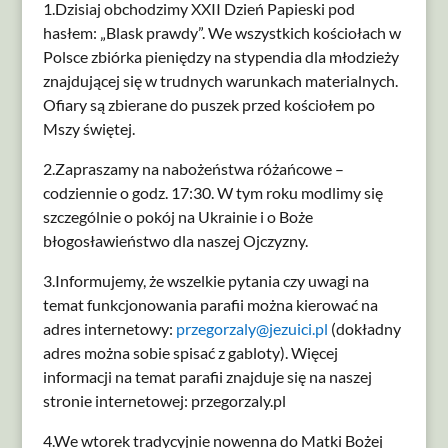
1.Dzisiaj obchodzimy XXII Dzień Papieski pod
hasłem: „Blask prawdy”. We wszystkich kościołach w
Polsce zbiórka pieniędzy na stypendia dla młodzieży
znajdującej się w trudnych warunkach materialnych.
Ofiary są zbierane do puszek przed kościołem po
Mszy świętej.
2.Zapraszamy na nabożeństwa różańcowe –
codziennie o godz. 17:30. W tym roku modlimy się
szczególnie o pokój na Ukrainie i o Boże
błogosławieństwo dla naszej Ojczyzny.
3.Informujemy, że wszelkie pytania czy uwagi na
temat funkcjonowania parafii można kierować na
adres internetowy:
przegorzaly@jezuici.pl
(dokładny
adres można sobie spisać z gabloty). Więcej
informacji na temat parafii znajduje się na naszej
stronie internetowej: przegorzaly.pl
4.We wtorek tradycyjnie nowenna do Matki Bożej