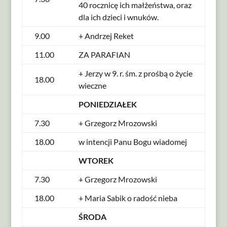
40 rocznicę ich małżeństwa, oraz
dla ich dzieci i wnuków.
9.00
+ Andrzej Reket
11.00
ZA PARAFIAN
+ Jerzy w 9. r. śm. z prośbą o życie
18.00
wieczne
PONIEDZIAŁEK
7.30
+ Grzegorz Mrozowski
18.00
w intencji Panu Bogu wiadomej
WTOREK
7.30
+ Grzegorz Mrozowski
18.00
+ Maria Sabik o radość nieba
ŚRODA