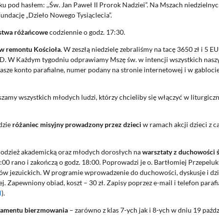
u pod hasłem: ,,Św. Jan Paweł II Prorok Nadziei”. Na Mszach niedzielny
undację „Dzieło Nowego Tysiąclecia”.
stwa różańcowe
codziennie o godz. 17:30.
ów remontu Kościoła
. W zeszłą niedzielę zebraliśmy na tacę 3650 zł i 5 EU
SD. W Każdym tygodniu odprawiamy Mszę św. w intencji wszystkich nasz
ze konto parafialne, numer podany na stronie internetowej i w gablocie
szamy wszystkich młodych ludzi, którzy chcieliby się włączyć w liturgicz
dzie
różaniec misyjny prowadzony przez dzieci
w ramach akcji dzieci z c
młodzież akademicką oraz młodych dorosłych na
warsztaty z duchowości 
:00 rano i zakończą o godz. 18:00. Poprowadzi je o. Bartłomiej Przepeluk
yków jezuickich. W programie wprowadzenie do duchowości, dyskusje i dzi
Zapewniony obiad, koszt – 30 zł. Zapisy poprzez e-mail i telefon parafi
l
).
kramentu bierzmowania
– zarówno z klas 7-ych jak i 8-ych w dniu 19 paźd