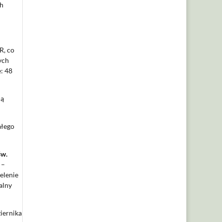
ch
R, co
ych
: 48
ną
ałego
św.
 –
elenie
alny
ziernika