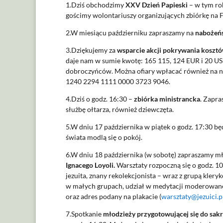
1.Dziś obchodzimy
XXV Dzień Papieski
– w tym rok
gościmy wolontariuszy organizujących zbiórkę na F
2.W miesiącu październiku zapraszamy na
nabożeń
3.Dziękujemy za
wsparcie akcji pokrywania koszt
daje nam w sumie kwotę: 165 115, 124 EUR i 20 U
dobroczyńców. Można ofiary wpłacać również na nas
1240 2294 1111 0000 3723 9046.
4.Dziś o godz. 16:30 –
zbiórka ministrancka
. Zapra
służbę ołtarza, również dziewczęta.
5.W dniu 17 października w piątek o godz. 17:30 bę
świata modlą się o pokój.
6.W dniu 18 października (w sobotę) zapraszamy 
Ignacego Loyoli.
Warsztaty rozpoczną się o godz. 10
jezuita, znany rekolekcjonista – wraz z grupą kler
w małych grupach, udział w medytacji moderowanej. 
oraz adres podany na plakacie (
warsztaty@jezuici.p
7.Spotkanie
młodzieży przygotowującej się do sa