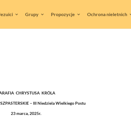
Jezuici
Grupy
Propozycje
Ochrona nieletnich
ARAFIA CHRYSTUSA KRÓLA
ASTERSKIE – III Niedziela Wielkiego Postu
23 marca, 2025r.