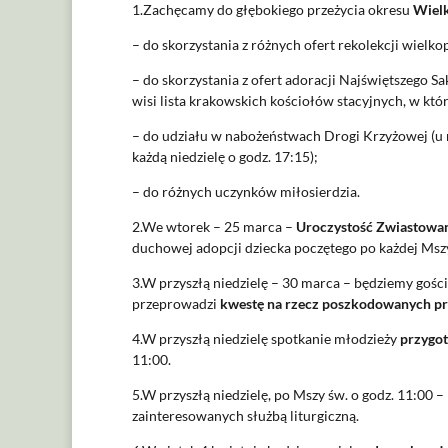
1.Zachęcamy do głębokiego przeżycia okresu
Wielk
– do skorzystania z różnych ofert rekolekcji wielk
– do skorzystania z ofert adoracji Najświętszego S
wisi lista krakowskich kościołów stacyjnych, w któ
– do udziału w nabożeństwach Drogi Krzyżowej (u n
każdą niedzielę o godz. 17:15);
– do różnych uczynków miłosierdzia.
2.We wtorek – 25 marca –
Uroczystość Zwiastowan
duchowej adopcji dziecka poczętego po każdej Msz
3.W przyszłą niedzielę – 30 marca – będziemy gościć
przeprowadzi
kwestę na rzecz poszkodowanych pr
4.W przyszłą niedzielę spotkanie młodzieży
przygot
11:00.
5.W przyszłą niedzielę, po Mszy św. o godz. 11:00 –
zainteresowanych służbą liturgiczną.