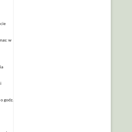
ocie
 nas: w
ia
i
 o godz.