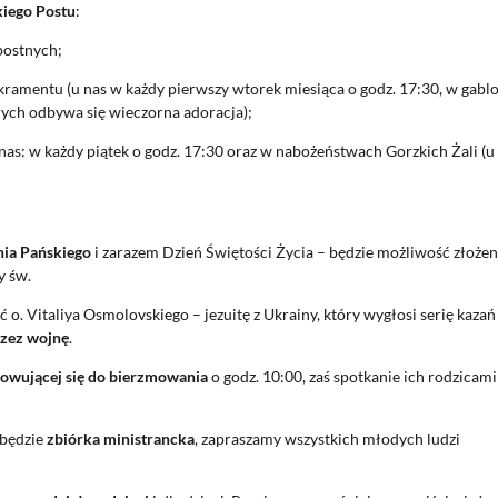
iego Postu
:
opostnych;
akramentu (u nas w każdy pierwszy wtorek miesiąca o godz. 17:30, w gabl
rych odbywa się wieczorna adoracja);
as: w każdy piątek o godz. 17:30 oraz w nabożeństwach Gorzkich Żali (u
ia Pańskiego
i zarazem Dzień Świętości Życia – będzie możliwość złożen
y św.
 o. Vitaliya Osmolovskiego – jezuitę z Ukrainy, który wygłosi serię kazań 
zez wojnę
.
owującej się do bierzmowania
o godz. 10:00, zaś spotkanie ich rodzicami
 będzie
zbiórka ministrancka
, zapraszamy wszystkich młodych ludzi